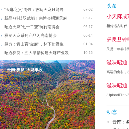
头条
“天麻之父”周铉：改写天麻只能野
07-02
小天麻成
新品+科技双赋能！南博会昭通天麻
06-17
相传远古时代
昭通天麻“七十二变”玩转南博会
06-17
眼花、四肢无
彝良天麻系列产品闪亮南博会
06-14
彝良县钟
彝良：青山育“金麻”，林下仿野生
01-04
又是一年春来
昭通彝良：五大举措构建天麻产业发
10-16
发展种植有限
滋味昭通
云南·彝良“天麻丰收
高端的食材，
一、线路简
我国名贵中药
滋味昭通
/UploadFil
的烹饪方式。
动态
云南：