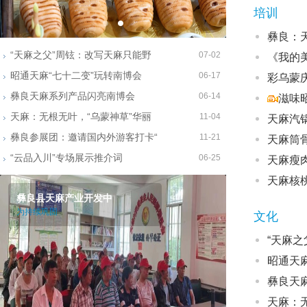
培训
彝良：天
“天麻之父”周铉：改写天麻只能野
07-02
《我的
昭通天麻“七十二变”玩转南博会
06-17
彩乌蒙庆
彝良天麻系列产品闪亮南博会
06-14
滋味
天麻：无根无叶，“乌蒙神草”华丽
11-04
天麻汽
彝良参展团：邀请国内外游客打卡“
11-21
天麻筒
“云品入川”专场展示推介词
06-25
天麻瘦
天麻核
彝良县天麻产业开发中
为持续巩固
文化
“天麻
昭通天
彝良天
天麻：