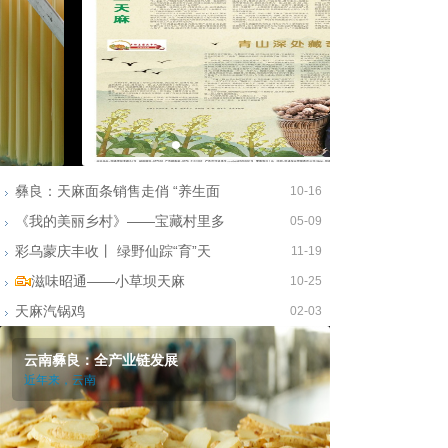
彝良：天麻面条销售走俏 “养生面
10-16
《我的美丽乡村》——宝藏村里多
05-09
彩乌蒙庆丰收丨 绿野仙踪“育”天
11-19
滋味昭通——小草坝天麻
10-25
天麻汽锅鸡
02-03
云南彝良：全产业链发展
近年来，云南