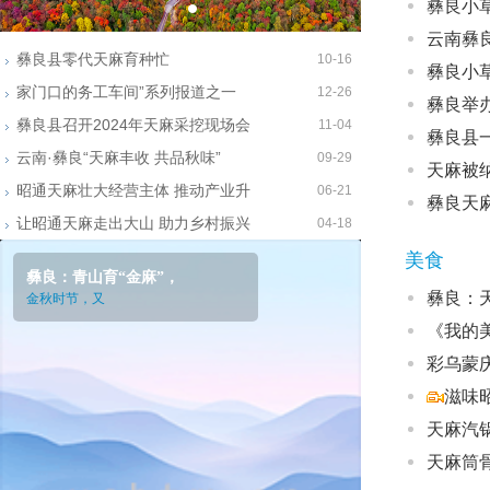
彝良小
云南彝
彝良县零代天麻育种忙
10-16
彝良小
家门口的务工车间”系列报道之一
12-26
彝良举
彝良县召开2024年天麻采挖现场会
11-04
彝良县
云南·彝良“天麻丰收 共品秋味”
09-29
天麻被
昭通天麻壮大经营主体 推动产业升
06-21
彝良天
让昭通天麻走出大山 助力乡村振兴
04-18
美食
彝良：青山育“金麻”，
彝良：天
金秋时节，又
《我的
彩乌蒙庆
滋味
天麻汽
天麻筒