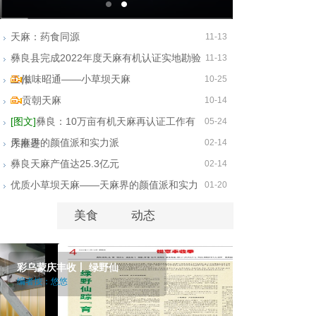
天麻：药食同源
11-13
彝良县完成2022年度天麻有机认证实地勘验
11-13
滋味昭通——小草坝天麻
工作
10-25
贡朝天麻
10-14
[图文]
彝良：10万亩有机天麻再认证工作有
05-24
天麻界的颜值派和实力派
序推进
02-14
彝良天麻产值达25.3亿元
02-14
优质小草坝天麻——天麻界的颜值派和实力
01-20
派
美食
动态
彩乌蒙庆丰收丨 绿野仙
编者按：悠悠