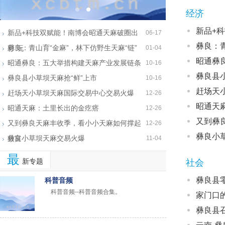
经济
新品+
新品+科技双赋能！南博会昭通天麻破圈出
06-17
彝良：青
彝良：青山育“金麻”，林下仿野生天麻“链”
彩 玩
01-04
昭通彝
昭通彝良：五大举措构建天麻产业发展链条
10-16
彝良县小
彝良县小草坝天麻抢“鲜”上市
10-16
赶场天
赶场天小草坝天麻国际交易中心交易火爆
12-26
昭通天
昭通天麻：土里长出的金疙瘩
12-26
又到彝
又到彝良天麻丰收季，看小小天麻如何撑起
12-26
彝良小
彝良小草坝天麻交易火爆
致富
11-04
最
新专题
社会
彝良县
科普音频
科普音频--科普音频合集。
家门口
彝良县召