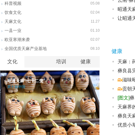
云南·彝
科普视频
05.08
昭通天
饮食文化
02.04
让昭通
天麻文化
11.27
一县一业
01.10
欧亚寒潮来袭
02.07
全国优质天麻产业基地
08.10
健康
文化
培训
健康
天麻：
彝良县
滋味
昭通天麻“七十二变”
第十届中国
贡朝
[图文]
彝
天麻界
彝良天麻
优质小