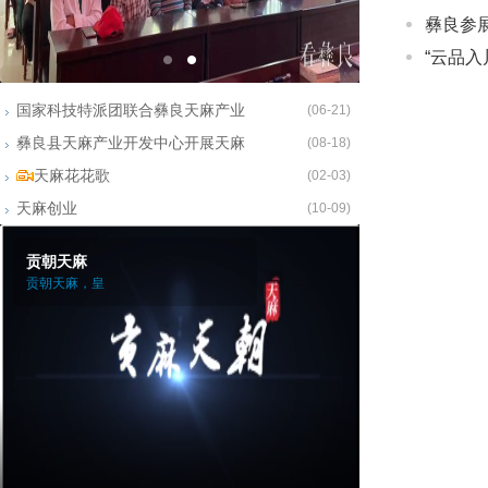
彝良参
“云品入
国家科技特派团联合彝良天麻产业
(06-21)
彝良县天麻产业开发中心开展天麻
(08-18)
天麻花花歌
(02-03)
天麻创业
(10-09)
贡朝天麻
贡朝天麻，皇