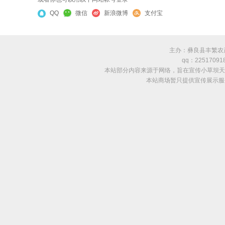
QQ
微信
新浪微博
支付宝
主办：彝良县丰繁农
qq：22517091
本站部分内容来源于网络，旨在宣传小草坝天
本站商场暂只提供宣传展示服