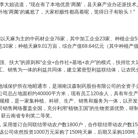
李大姐说道，“现在有了本地优质‘两菌’，县天麻产业办还派技术
地‘两菌’的尴尬了，大家积极性都高着呢，觉得日子有盼头！”
户，以天麻为主的中药材企业76家，其中加工企业23家、种植企业5
0家；种植天麻9.01万亩，综合产值69.64亿元（其中种植产
、扶大”的原则和“企业+合作社+基地+农户”的模式，扶持壮大
工、销售为一体的利益共同体，建立紧密型利益联结体，让农民
。
地域保护所在地昭通市，是湖南汉森制药股份有限公司的全资子
总占地面积约40000平方米，现有员工120余人，具有年生产
生产规模，是一家集种植、科研、生产、销售和服务为一体，以开
销售网络覆盖全国，充分利用“植物王国”的生物资源优势，研
，获云南省专利奖二等奖。
采用签订合同联结带动农户数1800户，合作联结带动农户数15
公司依然投资1000万元采购了150吨天麻，后期又采购100吨