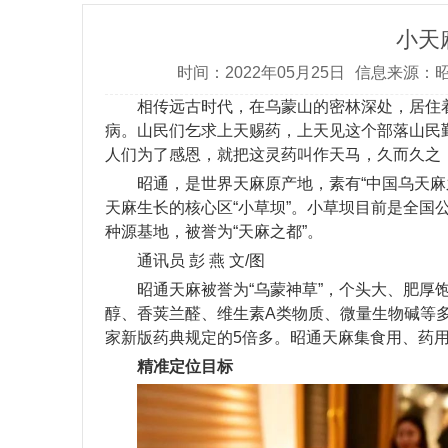
小天
时间：2022年05月25日
信息来源：
相传远古时代，在乌蒙山的密林深处，居住
病。山民们乞求上天赐药，上天见这个部落山民
人们为了感恩，就把这灵药叫作天马，久而久之，
昭通，是世界天麻原产地，素有“中国乌天麻
天麻生长的核心区“小草坝”。小草坝目前是全国
种源基地，被誉为“天麻之都”。
通讯员 彭 燕 文/图
昭通天麻被誉为“乌蒙神草”，个头大、肥
醇、香荚兰醛、维生素A类物质、微量生物碱等多
家新版药典规定的5倍多。昭通天麻集食用、药
精准定位目标