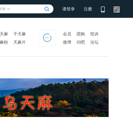
请登录
注册
所有
天麻
干天麻
会员
团购
投诉
麻粉
天麻片
微博
问吧
论坛
门户
PK