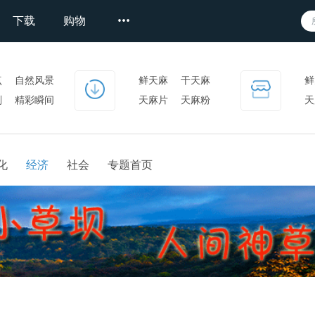
下载
购物
点
自然风景
鲜天麻
干天麻
鲜
刻
精彩瞬间
天麻片
天麻粉
天
天麻产品
化
经济
社会
专题首页