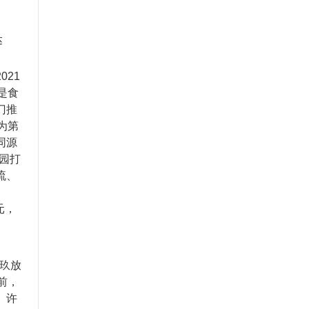
。
达
21
是食
门推
为第
同源
园打
流、
元，
长玖放
前，
。许