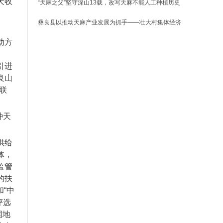
天收
“天麻之父”坚守深山13载，改写天麻不能人工种植历史
彝良县以推动天麻产业发展为抓手——壮大村集体经济
动方
》
引进
良山
联
种天
供给
体，
监管
的扶
“中
评选
国地