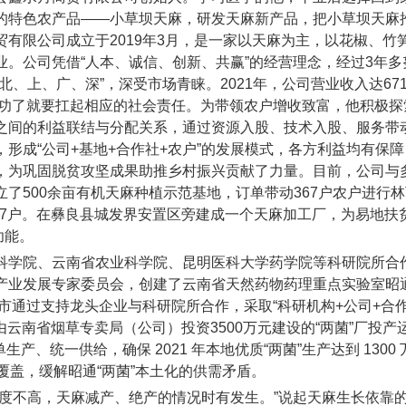
的特色农产品——小草坝天麻，研发天麻新产品，把小草坝天麻
有限公司成立于2019年3月，是一家以天麻为主，以花椒、竹
。公司凭借“人本、诚信、创新、共赢”的经营理念，经过3年多
、上、广、深”，深受市场青睐。2021年，公司营业收入达671
成功了就要扛起相应的社会责任。为带领农户增收致富，他积极探
之间的利益联结与分配关系，通过资源入股、技术入股、服务带
形成“公司+基地+合作社+农户”的发展模式，各方利益均有保障
，为巩固脱贫攻坚成果助推乡村振兴贡献了力量。目前，公司与
了500余亩有机天麻种植示范基地，订单带动367户农户进行
237户。在彝良县城发界安置区旁建成一个天麻加工厂，为易地扶
功能。
科学院、云南省农业科学院、昆明医科大学药学院等科研院所合
产业发展专家委员会，创建了云南省天然药物药理重点实验室昭
通市通过支持龙头企业与科研院所合作，采取“科研机构+公司+合
由云南省烟草专卖局（公司）投资3500万元建设的“两菌”厂投产
产、统一供给，确保 2021 年本地优质“两菌”生产达到 1300 
全覆盖，缓解昭通“两菌”本土化的供需矛盾。
度不高，天麻减产、绝产的情况时有发生。”说起天麻生长依靠的