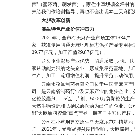
菌”（蜜环菌、萌发菌），家住小草坝镇金坪村的
来给我们作培训指导，再也不会出现本土天麻配外
大胆改革创新
催生特色产业价值冲击力
2021年，全市有天麻产业市场主体1634
家，获准使用昭通天麻地理标志保护产品专用标志1
39.77亿元，加工产值29.87亿元）。
龙头企业彰显产业优势。昭通采取“扶优、扶强
家带动能力强的龙头企业，形成集示范基地、加
生产、加工、流通增值利润，提升示范带动作用
云南永孜堂制药有限公司位于中国天麻原产
司，是云南省制药行业及天麻产业的龙头企业，公司
亿粒胶囊剂、15亿片片剂、5000万袋颗粒的
天然生物资源和弘扬民族医药为己任的企业。公司
出“天麻醒脑胶囊”重点产品，拥有自主知识产权
公司在小草坝建立原生乌天麻示范种植基地，
户。2021年，受新冠肺炎疫情影响，天麻滞销，该