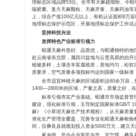
理标志区域品牌53位。全市有天麻超细粉、今
喘胶囊、复方天麻颗粒、天麻牙膏、天麻药油等12
上，综合产值100亿元以上，有机认证面积8万亩
地理标志保护示范区，开展地理标志保护工作试点
坚持科技兴业
发挥特色产业标准引领力
昭通天麻外形好、品质优，与昭通独特的地
处云南省东北部，属四川盆地与云贵高原的抬升
植被多样，土壤含丰富腐殖质，质地均匀，松软
质要求，空气质量各项指标均达到国家一级标准
全市适宜种植天麻的区域面积达60余万亩
1400—2800米的区域，产量之高，质量之好
标准引领夯实产业基础。昭通市市场监督管
建设，强化标准引领，主导制定国家标准GB/T 1
麻》《小草坝天麻生产技术规程》，从天麻质量要
准化生产管理全覆盖，完善专业化昭通天麻检验检
间，仅彝良县就规划投入资金5000万元，建立
家乡情，开办企业富民兴市。甘宁珲，彝良