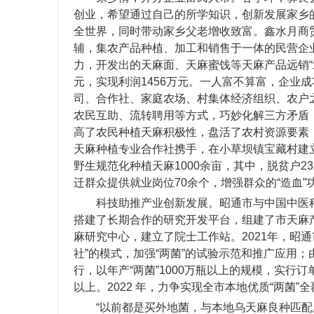
创业，希望通过自己的所学知识，创新发展家乡
全世界，同时带动家乡父老增收致富。鑫水月商贸
辅，集农产品种植、加工和销售于一体的民营企业
力，开发出的天麻面、天麻蜜饯等天麻产品远销“北
元，实现利润1456万元。一人富不算富，企业
司、合作社、家庭农场、村集体经济组织、农户
农民互助、流转聘用等方式，巧妙化解三方矛盾，
高了农民种植天麻积极性，盘活了农村资源要素
天麻种植专业合作社携手，在小草坝镇宝藏村建立
野生规范化种植天麻1000余亩，其中，脱贫户
迁群众提供就业岗位70余个，增强群众的“造血”
科技助推产业创新发展。昭通市与中国中医
搭建了长期合作的研究开发平台，组建了市天麻
麻研究中心，建立了院士工作站。2021年，昭
社”的模式，加强“两菌”的试验示范和推广应用；
行，以年产“两菌”1000万瓶以上的规模，实行订单生
以上。2022 年，力争实现全市本地优质“两菌”
“以前都是买外地菌，与本地乌天麻良种匹配