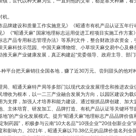
坝镇，世代以种天麻为生，一直到他的父辈，都是靠天种麻，看
时机。
市品牌建设和质量工作实施意见》《昭通市有机产品认证五年行
》《“昭通天麻” 国家地理标志运用促进工程项目实施工作方案
标志产品专用标志管理办法》等系列文件，整合财政涉农资金，
坝天麻科技示范园、中国天麻博物馆、小草坝天麻交易中心及彝
助推天麻产业健康发展，真正构建起“党委领导、政府主导、部门
各种平台把天麻销往全国各地，赚了近30万元。尝到甜头的他对
理局、昭通天麻特产局等多部门以现代农业发展理念和推进农业
民增收为根本，以一二三产业融合发展为方向，以园区建设为载
用为支撑，加强人才培养和能力建设。通过狠抓品牌创建、加大
地、主体培育、研发加工、品牌打造、有机产品认证等关键环节
基地”的产业化发展模式。提升“昭通天麻”地理标志产品品牌价值和
制药园”，积极参与云南“10大名品”“10强企业”“20佳创新企业”
影响力。2021年，昭通天麻以70.38亿元的品牌价值名列全