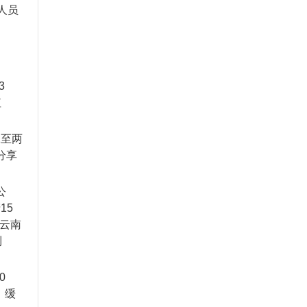
人员
3
值
1至两
分享
公
15
发云南
制
0
，缓