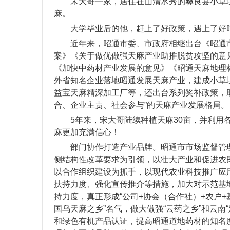
宋大哥一家，居住在山清水秀的彝良县小草
麻。
大学毕业后的他，赶上了好政策，遇上了好
近年来，昭通市委、市政府相继出台《昭通
案》《关于做优做强天麻产业助推脱贫攻坚的意见
《加快中药材产业发展的意见》《昭通天麻地理
外省知名企业落地昭通发展天麻产业，建成小草
益宝天麻精深加工厂等，还出台系列奖补政策，
合、企业主责、社会参与”的天麻产业发展格局。
5年来，宋大哥陆续种植天麻30亩，并利用
麻更加充满信心！
部门协作打造产业品牌。昭通市市场监督管
侧结构性改革要求为引领，以壮大产业和促进农
以合作组织建设为抓手，以现代农业科技推广应
扶持力度、强化宣传推介等措施，加大对示范基
持力度，真正形成“公司+协会（合作社）+农户+
国乌天麻之乡”名气，做大做强“云药之乡”和云南“定
和绿色有机产品认证，提高昭通道地药材的知名度和