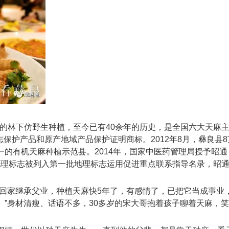
天麻的林下仿野生种植，至今已有40余年的历史，是全国六大天麻
标志保护产品和原产地域产品保护证明商标。2012年8月，彝良县
的有机天麻种植示范县。2014年，国家中医药管理局授予昭通
麻”地理标志被列入第一批地理标志运用促进重点联系指导名录，昭
就回家继承父业，种植天麻快5年了，有感情了，已把它当成事业
”身材清瘦、话语不多，30多岁的宋大哥抱着孩子聊着天麻，