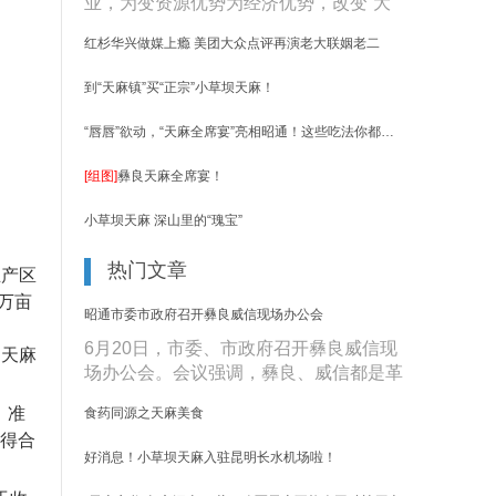
业，为变资源优势为经济优势，改变“大
资源、小产业”的现状，使山区群众......
红杉华兴做媒上瘾 美团大众点评再演老大联姻老二
到“天麻镇”买“正宗”小草坝天麻！
“唇唇”欲动，“天麻全席宴”亮相昭通！这些吃法你都吃过吗？
[组图]
彝良天麻全席宴！
小草坝天麻 深山里的“瑰宝”
热门文章
主产区
8万亩
昭通市委市政府召开彝良威信现场办公会
6月20日，市委、市政府召开彝良威信现
通天麻
场办公会。会议强调，彝良、威信都是革
命老区，要实现高质量发展，必须从
，准
食药同源之天麻美食
历......
笑得合
好消息！小草坝天麻入驻昆明长水机场啦！