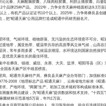
昭®沁元春、天麻醒脑胶囊、八味肉桂胶囊、利胆止痛胶囊、白蒌
个品牌25种产品。 2022年，力争全市天麻种植面积达9.3万亩
以上，有机产品认证证书10个以上。2025年，力争将彝良县创
，把“昭通天麻”公用品牌打造成昭通中药材亮丽名片。
理环境、气候环境、植物群落、无污染的生态环境密不可分。昭
过渡地带，属亚热带、暖温带共存的高原季风立体气候，山高谷
湿润，常年多雨多雾，气候温凉潮湿。水环境达到国家自然保护
，是优质天麻生长的最佳环境。
，集中在彝良、镇雄、威信、永善、大关、盐津、昭阳等县（区）
，在全国各天麻产区中雄居榜首。
理局、昭通市天麻特产局、彝良县天麻产业办等部门，加强标准
9776-2008《地理标志产品 昭通天麻》、云南省地方标准《昭
求、产地环境、“两菌”生产、初加工技术规程等构成标准体系
测服务网点建设，为“昭通天麻”提供数据和技术支持。“十四五”
天麻菌材林示范基地5万亩，年均1万亩。
县鑫水月商贸有限公司创始人。学习医学的他，毕业后选择回到