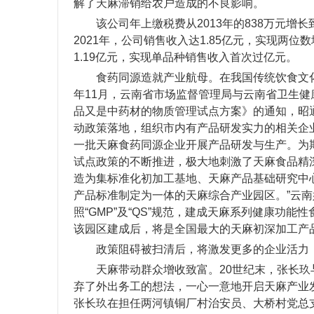
解了天麻滞销给农户造成的不良影响。
该公司年上缴税费从2013年的838万元增长到2
2021年，公司销售收入达1.85亿元，实现两位
1.19亿元，实现单品种销售收入首次过亿元。
食药同源造就产业航母。在我国传统饮食文化
年11月，云南省市场监督管理局与云南省卫生
品又是中药材的物质管理试点方案》的通知，昭
动政策落地，组织市内有产品研发实力的相关企
一批天麻食药同源企业开展产品研发与生产。为
试点政策的不断推进，极大地刺激了天麻食品精
造为集标准化初加工基地、天麻产品基础研究中
产品标准制定为一体的天麻综合产业园区。”云
照“GMP”及“QS”规范，建成天麻系列健康功能
该园区建成后，将是全国最大的天麻初深加工产
政策阻碍被扫清后，将激发更多的企业活力
天麻带动群众增收致富。20世纪末，张长玖
弃了外出务工的想法，一心一意地开启天麻产业
张长玖在担任两河镇铜厂村治安员、大桥村党总