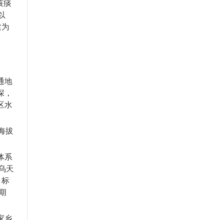
咳痰
以
建为
通地
深，
区水
海拔
体系
通乌天
。标
期
家乡