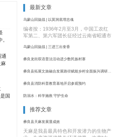
最新文章
乌蒙山回旋战 | 以莫洞底埋忠魂
编者按：1936年2月至3月，中国工农红
怪
军第二、第六军团长征经过云南省昭通市
中。
镇雄县、彝良县和贵州省赫章县，与
乌蒙山回旋战 | 三进三出奎香
敌......
昭通
彝良龙街双语普法活动进少数民族村寨
天麻
彝良县拓展文旅融合发展路径赋能乡村全面振兴调研报告
彝良县消防科普教育基地开启参观预约
兰
，是国
防溺水：科学施救 守护生命
推荐文章
彝良县天麻发展显成效
天麻是我县最具特色和开发潜力的生物产