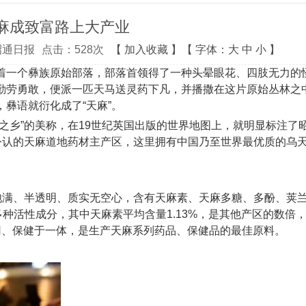
麻成致富路上大产业
昭通日报
点击：
528
次
【
加入收藏
】【
字体：
大
中
小
】
着一个彝族原始部落，部落首领得了一种头晕眼花、四肢无力的
勤劳勇敢，便派一匹天马送灵药下凡，并播撒在这片原始丛林之
彝语就衍化成了“天麻”。
之乡”的美称，在19世纪英国出版的世界地图上，就明显标注了
公认的天麻道地药材主产区，这里拥有中国乃至世界最优质的乌
厚饱满、半透明、质实无空心，含有天麻素、天麻多糖、多酚、荚
种活性成分，其中天麻素平均含量1.13%，是其他产区的数倍
用、保健于一体，是生产天麻系列药品、保健品的最佳原料。