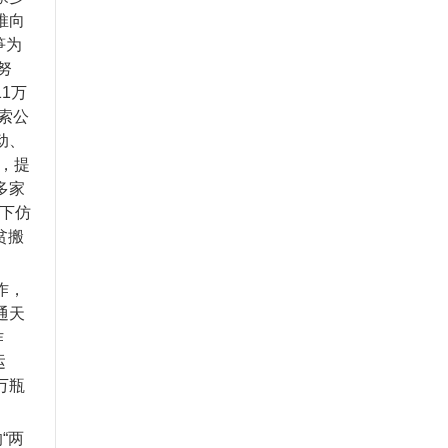
推向
笋为
努
1万
索公
动、
，提
多家
林下仿
贫搬
作，
通天
作
运
万瓶
“两