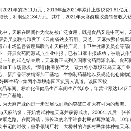
021年的2511万元，2013年至2021年累计上缴税费1.81亿元
数增长，利润达2184万元。其中，2021年天麻醒脑胶囊销售收入
中，天麻在民间作为食材被广泛食用，既是食品又是中药材。20
健康委员会联合印发了《云南省铁皮石斛、灵芝、天麻按照传统既
通市市场监督管理局联合市天麻特产局、市卫生健康委员会等部
业，开展食药同源试点企业申报，已有11家申报成功，被确认作
期一年的试点结束后，天麻将正式列入国家食药同源名单。食药
深加工市场需求。“我们将乘势而为，致力将小草坝双乌天麻产业
心、新产品研发精深加工基地、生物制药基地以及规范化仓储物
南好医生药业集团小草坝南园区负责人说道。该园区按
性食品车间、标准化保健品生产车间生产线6条，年营业额达1.4亿
品生产基地。
，为天麻产业的进一步发展找到新的突破口和大有可为的蓝海。
与天麻结缘，开始尝试种植天麻并获得成功。2000年以后，张
发展之路。在两河镇，张长玖的名字许多村民都耳熟能详。10年
支书记的时候，曾带领铜厂村、大桥村的许多村民集体种植天麻