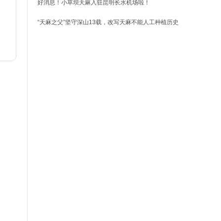
好消息！小草坝天麻入驻昆明长水机场啦！
“天麻之父”坚守深山13载，改写天麻不能人工种植历史