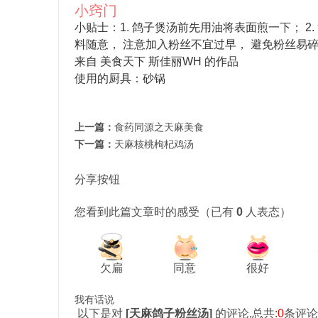
小窍门
小贴士：1. 鸽子煲汤前先用油将表面煎一下； 2.
料随意， 注意加入粉丝不宜过早， 避免粉丝易
来自 美食天下
斯佳丽WH
的作品
使用的厨具：砂锅
上一篇：
食药同源之天麻美食
下一篇：
天麻核桃枸杞鸡汤
分享按钮
您看到此篇文章时的感受
（已有
0
人表态）
欠扁
同意
很好
我有话说
以下是对
[
天麻鸽子粉丝汤
]
的评论,总共:
0
条评论