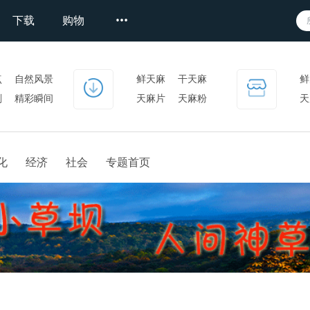
下载
购物
点
自然风景
鲜天麻
干天麻
鲜
刻
精彩瞬间
天麻片
天麻粉
天
天麻产品
化
经济
社会
专题首页