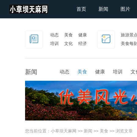
首页
新闻
图片
动态
美食
健康
旅游景
培训
文化
经济
美食每
社会
新闻
动态
美食
健康
培训
文
您当前位置：
小草坝天麻网
>>
新闻
>>
美食
>> 浏览文章