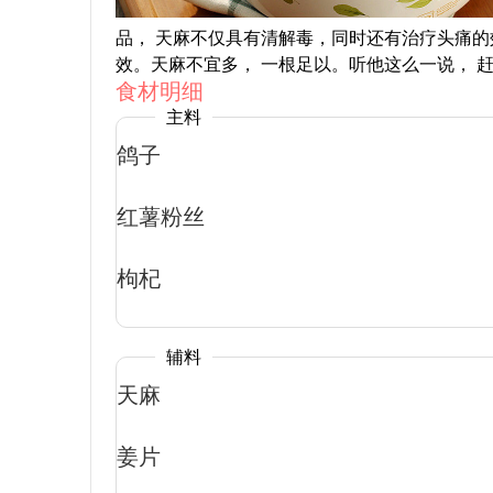
品， 天麻不仅具有清解毒，同时还有治疗头痛
效。天麻不宜多， 一根足以。听他这么一说， 
食材明细
主料
鸽子
红薯粉丝
枸杞
辅料
天麻
姜片