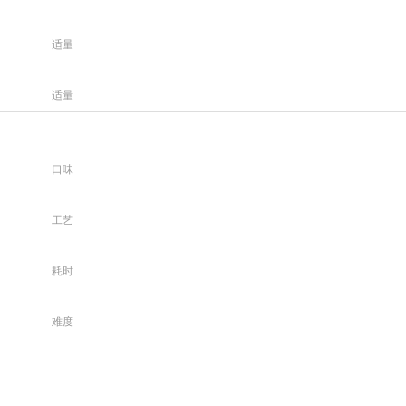
适量
适量
口味
工艺
耗时
难度