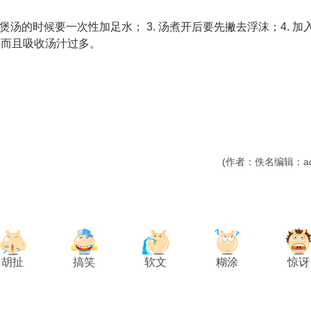
 煲汤的时候要一次性加足水； 3. 汤煮开后要先撇去浮沫；4. 加
碎而且吸收汤汁过多。
(作者：佚名编辑：ad
胡扯
搞笑
软文
糊涂
惊讶