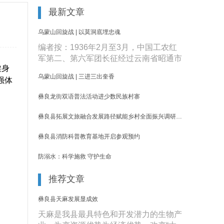
最新文章
乌蒙山回旋战 | 以莫洞底埋忠魂
编者按：1936年2月至3月，中国工农红
军第二、第六军团长征经过云南省昭通市
健身
镇雄县、彝良县和贵州省赫章县，与
乌蒙山回旋战 | 三进三出奎香
强体
敌......
彝良龙街双语普法活动进少数民族村寨
彝良县拓展文旅融合发展路径赋能乡村全面振兴调研报告
彝良县消防科普教育基地开启参观预约
防溺水：科学施救 守护生命
推荐文章
彝良县天麻发展显成效
天麻是我县最具特色和开发潜力的生物产