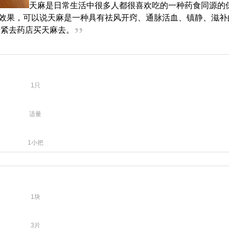
天麻是日常生活中很多人都很喜欢吃的一种药食同源的
的效果，可以说天麻是一种具有祛风开窍、通脉活血、镇静、滋补
”
赶紧去药店买天麻去。
1只
适量
1小把
1块
3片