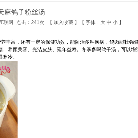
天麻鸽子粉丝汤
互联网
点击：
241
次
【
加入收藏
】【
字体：
大
中
小
】
营养丰富，还有一定的保健功效，能防治多种疾病，鸽肉能壮强
糖、养颜美容、光洁皮肤、延年益寿。冬季多喝鸽子汤，可以增
惧寒冷。