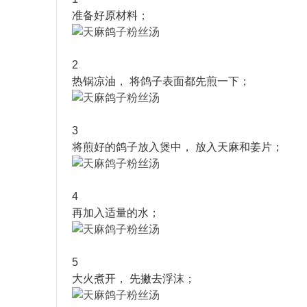
准备好原材料；
2
热锅凉油， 将鸽子表面都先煎一下；
3
将煎好的鸽子放入煲中， 放入天麻和姜片；
4
再加入适量的水；
5
大火煮开， 先撇去浮沫；