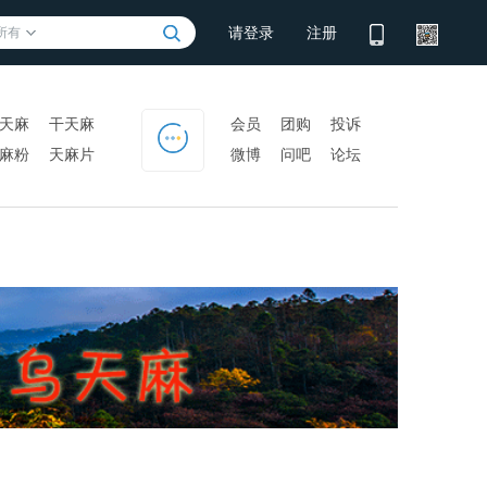
请登录
注册
所有
天麻
干天麻
会员
团购
投诉
麻粉
天麻片
微博
问吧
论坛
门户
PK