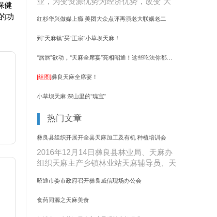
业，为变资源优势为经济优势，改变“大
保健
资源、小产业”的现状，使山区群众......
的功
红杉华兴做媒上瘾 美团大众点评再演老大联姻老二
到“天麻镇”买“正宗”小草坝天麻！
“唇唇”欲动，“天麻全席宴”亮相昭通！这些吃法你都吃过吗？
[组图]
彝良天麻全席宴！
小草坝天麻 深山里的“瑰宝”
热门文章
彝良县组织开展开全县天麻加工及有机 种植培训会
2016年12月14日彝良县林业局、天麻办
组织天麻主产乡镇林业站天麻辅导员、天
麻种植大户、天麻加工大户、天麻......
昭通市委市政府召开彝良威信现场办公会
食药同源之天麻美食