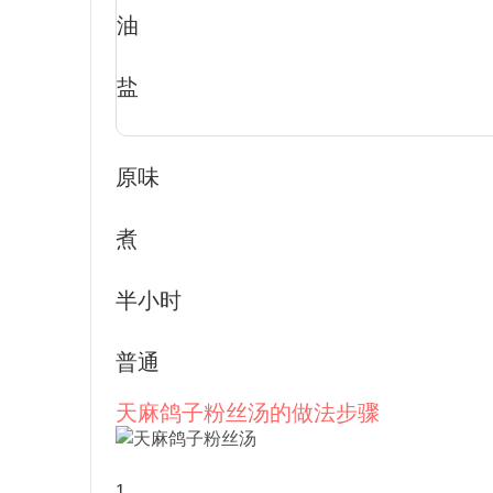
油
盐
原味
煮
半小时
普通
天麻鸽子粉丝汤的做法步骤
1