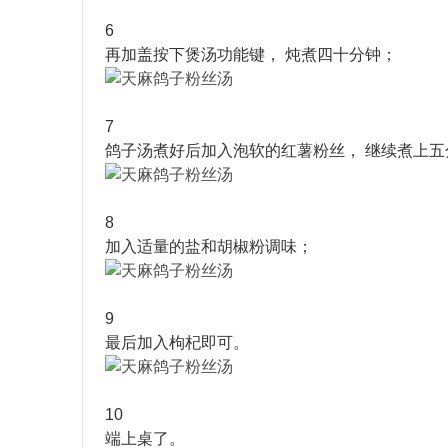
6
再加盖按下煲汤功能键， 炖煮四十分钟；
7
鸽子汤煮好后加入泡软的红薯粉丝， 继续煮上五
8
加入适量的盐和胡椒粉调味；
9
最后加入枸杞即可。
10
端上桌了。